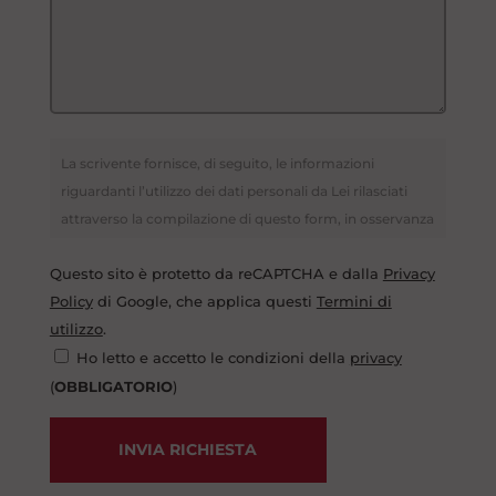
La scrivente fornisce, di seguito, le informazioni
riguardanti l’utilizzo dei dati personali da Lei rilasciati
attraverso la compilazione di questo form, in osservanza
alle norme di cui al Regolamento UE 2016/679, relativo
Questo sito è protetto da reCAPTCHA e dalla
Privacy
alla protezione delle persone fisiche con riguardo al
Policy
di Google, che applica questi
Termini di
trattamento dei dati personali, nonché alla libera
utilizzo
.
circolazione di tali dati (noto anche come GDPR). I dati
concernenti la Sua persona, da Lei spontaneamente
Ho letto e accetto le condizioni della
privacy
forniti tramite la compilazione di moduli informatici,
(
OBBLIGATORIO
)
vengono raccolti esclusivamente per consentire il
contatto con l’azienda e, eventualmente, eseguire il
INVIA RICHIESTA
contratto con Lei concluso. Il conferimento, da parte
Sua, dei dati in parola ha natura obbligatoria; il suo