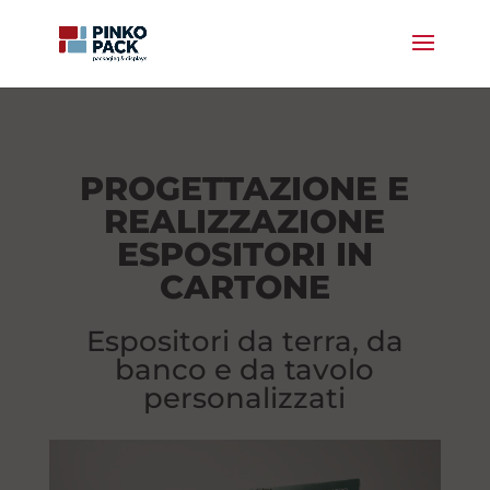
PROGETTAZIONE E
REALIZZAZIONE
ESPOSITORI IN
CARTONE
Espositori da terra, da
banco e da tavolo
personalizzati