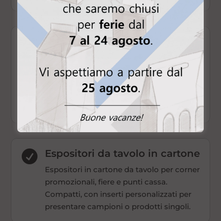
Packaging di lusso

Display da banco in cartone per vetrine e
scaffali. Economici, leggeri e stampati
con la tua grafica. Adatti a espositori da
banco per negozi, farmacie ed
erboristerie.
Espositori da tavolo in cartone

Espositori in cartone da tavolo per corner
promozionali, fiere e punti cassa.
Compatti, con inserti personalizzati per
presentare campioni o prodotti singoli.