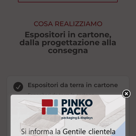
COSA REALIZZIAMO
Espositori in cartone,
dalla progettazione alla
consegna
Espositori da terra in cartone

Espositori da terra in cartone
personalizzati per negozi e grande
distribuzione. Strutture resistenti con
bancale integrato o fianchi aperti, per
prodotti alimentari, farmaceutici e
cosmetici.