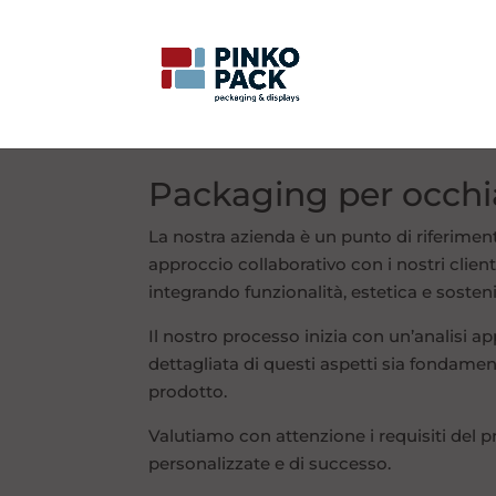
Packaging per occhia
La nostra azienda è un punto di riferimen
approccio collaborativo con i nostri clien
integrando funzionalità, estetica e sostenib
Il nostro processo inizia con un’analisi 
dettagliata di questi aspetti sia fondament
prodotto.
Valutiamo con attenzione i requisiti del pr
personalizzate e di successo.