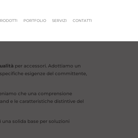
RODOTTI
PORTFOLIO
SERVIZI
CONTATTI
ualità
per accessori. Adottiamo un
e specifiche esigenze del committente,
. Riteniamo che una comprensione
nd e le caratteristiche distintive del
sì una solida base per soluzioni