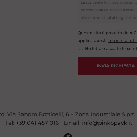
La scrivente fornisce, di seguito
personali da Lei rilasciati att
alle norme di cui al Regolament
persone fisiche con riguardo al
Questo sito è protetto da r
circolazione di tali dati (noto
applica questi
Termini di util
persona, da Lei spontaneamente
informatici, vengono raccolti 
Ho letto e accetto le cond
l’azienda e, eventualmente, eseg
conferimento, da parte Sua, dei 
INVIA RICHIESTA
eventuale rifiuto non ci permett
(potenzialmente esponendoLa 
e, comunque, di evadere la Sua r
venire a conoscenza dei dati sol
trattamento dei dati stessi, sem
facendone apposita richiesta al 
zo: Via Sandro Botticelli, 6 – Zona Industriale S.p.z.
diritti previsti dagli articoli 
Tel:
+39 041 457 016
| Email:
info@pinkopack.it
consentono, in particolare, la f
estrarne copia (art. 15 GDPR), la