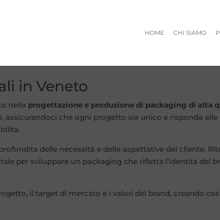
HOME
CHI SIAMO
P
li in Veneto
to nella
progettazione e produzione di packaging di alta q
ti, assicurandoci che ogni progetto sia unico e risponda all
ilità.
approfondita delle necessità e delle aspettative del cliente
ale per sviluppare un packaging che rifletta l’identità del bra
ogetto, il target di mercato e i valori del brand, creando co